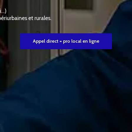
i…)
ériurbaines et rurales.
Appel direct = pro local en ligne