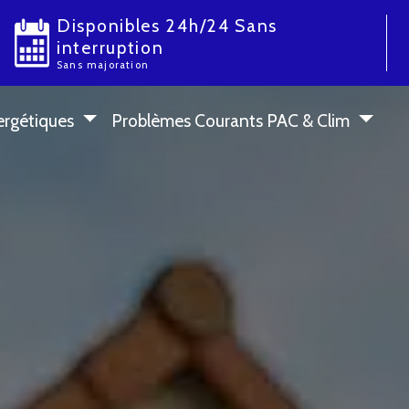
Disponibles 24h/24 Sans
interruption
Sans majoration
ergétiques
Problèmes Courants PAC & Clim