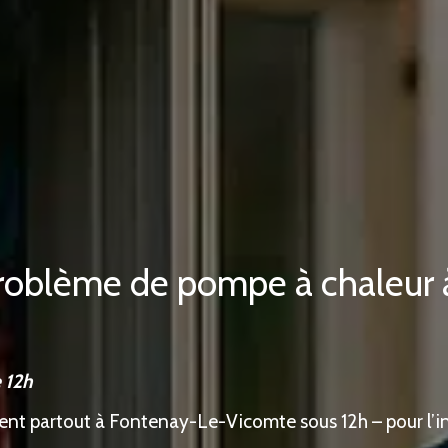
 Problème de pompe à chaleu
 12h
ent partout à Fontenay-Le-Vicomte sous 12h – pour l’ins