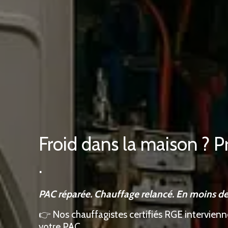
Froid dans la maison ?
.
PAC réparée. Chauffage relancé. En moins de
👉 Nos chauffagistes certifiés RGE intervienn
votre PAC.