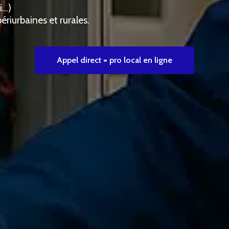
i…)
ériurbaines et rurales.
Appel direct = pro local en ligne