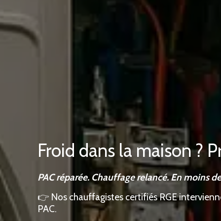
Froid dans la maison ? 
PAC réparée. Chauffage relancé. En moins de
👉 Nos chauffagistes certifiés RGE intervienne
PAC.