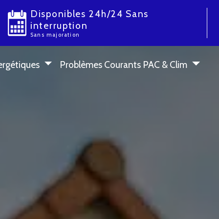
Disponibles 24h/24 Sans
interruption
Sans majoration
ergétiques
Problèmes Courants PAC & Clim