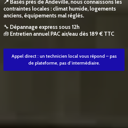
📍 Basés près de Andeville, nous connaissons les
contraintes locales : climat humide, logements
anciens, équipements mal réglés.
🔧
Dépannage express sous 12h
🧰
Entretien annuel PAC air/eau dès 189 € TTC
Appel direct : un technicien local vous répond – pas
de plateforme, pas d’intermédiaire.