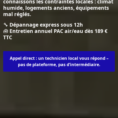
connaissons les contraintes locales : climat
humide, logements anciens, équipements
mal réglés.
🔧
Dépannage express sous 12h
🧰
Entretien annuel PAC air/eau dès 189 €
TTC
Appel direct : un technicien local vous répond –
pas de plateforme, pas d’intermédiaire.