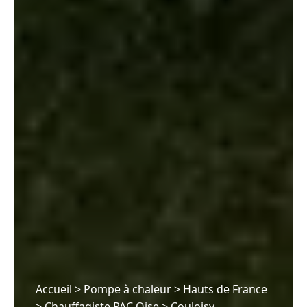
Accueil
>
Pompe à chaleur
>
Hauts de France
>
Chauffagiste PAC Oise
>
Couloisy