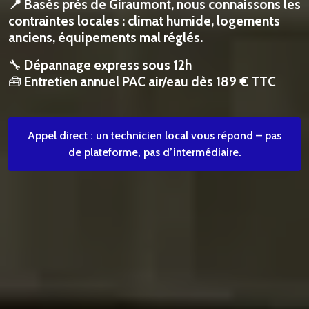
📍 Basés près de Giraumont, nous connaissons les
contraintes locales : climat humide, logements
anciens, équipements mal réglés.
🔧
Dépannage express sous 12h
🧰
Entretien annuel PAC air/eau dès 189 € TTC
Appel direct : un technicien local vous répond – pas
de plateforme, pas d’intermédiaire.