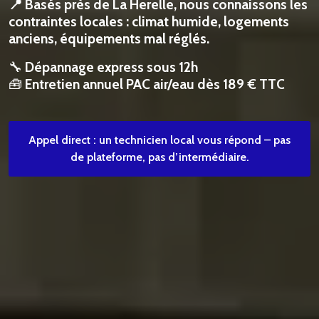
📍 Basés près de La Herelle, nous connaissons les
contraintes locales : climat humide, logements
anciens, équipements mal réglés.
🔧
Dépannage express sous 12h
🧰
Entretien annuel PAC air/eau dès 189 € TTC
Appel direct : un technicien local vous répond – pas
de plateforme, pas d’intermédiaire.