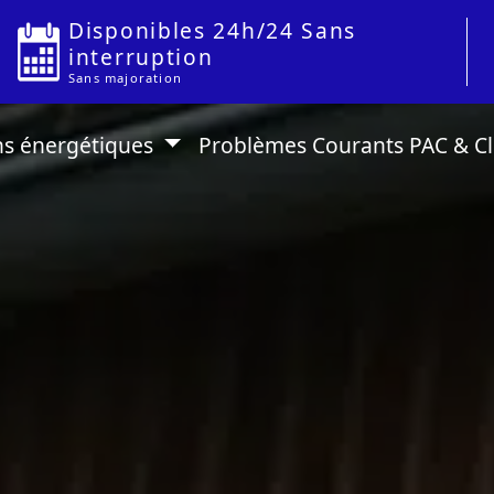
Disponibles 24h/24 Sans
interruption
Sans majoration
ns énergétiques
Problèmes Courants PAC & C