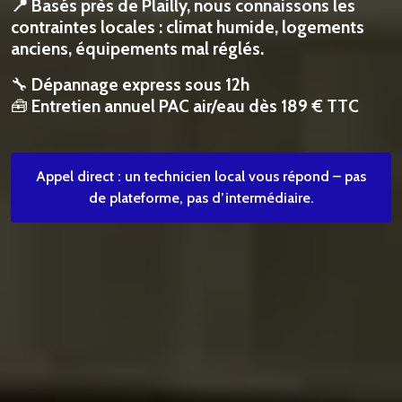
📍 Basés près de Plailly, nous connaissons les
contraintes locales : climat humide, logements
anciens, équipements mal réglés.
🔧
Dépannage express sous 12h
🧰
Entretien annuel PAC air/eau dès 189 € TTC
Appel direct : un technicien local vous répond – pas
de plateforme, pas d’intermédiaire.