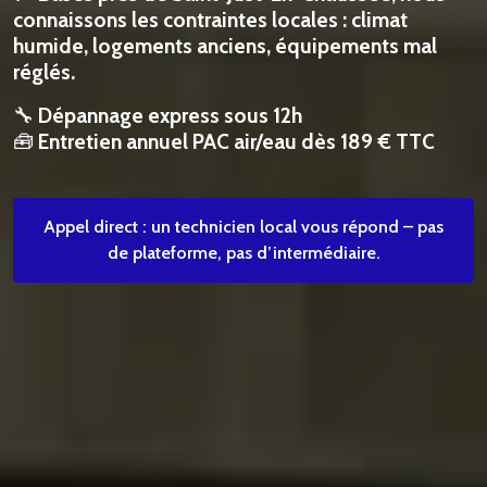
connaissons les contraintes locales : climat
humide, logements anciens, équipements mal
réglés.
🔧
Dépannage express sous 12h
🧰
Entretien annuel PAC air/eau dès 189 € TTC
Appel direct : un technicien local vous répond – pas
de plateforme, pas d’intermédiaire.