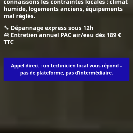
connaissons les contraintes locales : climat
humide, logements anciens, équipements
mal réglés.
🔧
Dépannage express sous 12h
🧰
Entretien annuel PAC air/eau dès 189 €
TTC
Appel direct : un technicien local vous répond –
pas de plateforme, pas d’intermédiaire.