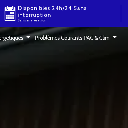
Disponibles 24h/24 Sans
interruption
Sans majoration
ergétiques
Problèmes Courants PAC & Clim