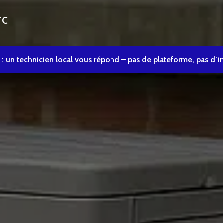
TC
 : un technicien local vous répond – pas de plateforme, pas d’i