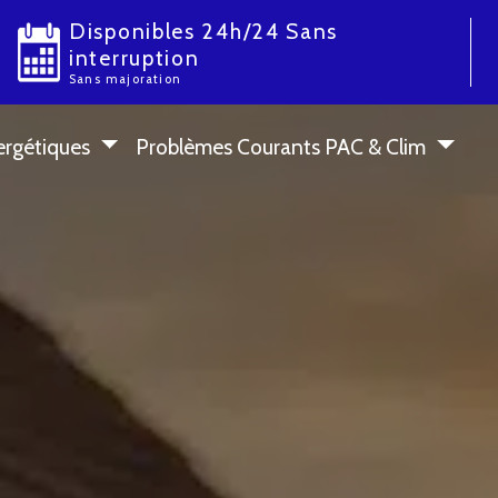
Disponibles 24h/24 Sans
interruption
Sans majoration
ergétiques
Problèmes Courants PAC & Clim