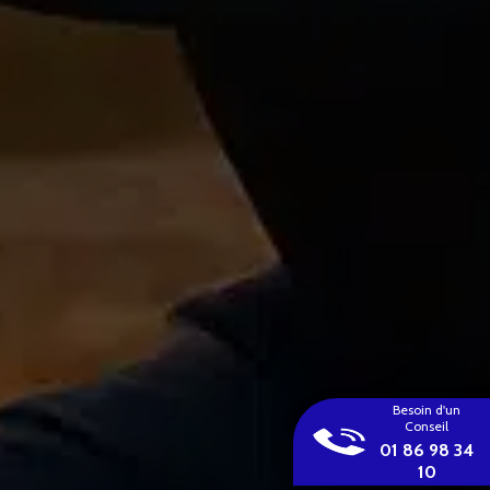
Besoin d'un
Conseil
01 86 98 34
10