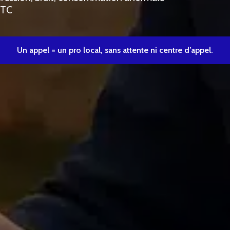
TTC
Un appel = un pro local, sans attente ni centre d’appel.