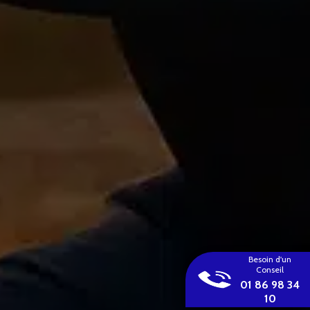
Besoin d'un
Conseil
01 86 98 34
10