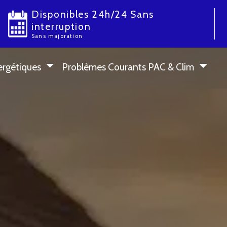
Disponibles 24h/24 Sans
interruption
Sans majoration
ergétiques
Problèmes Courants PAC & Clim