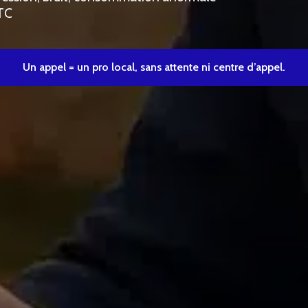
TTC
Un appel = un pro local, sans attente ni centre d’appel.