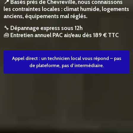
📍 Basés près de Chevreville, nous connaissons
les contraintes locales : climat humide, logements
anciens, équipements mal réglés.
🔧
Dépannage express sous 12h
🧰
Entretien annuel PAC air/eau dès 189 € TTC
Appel direct : un technicien local vous répond – pas
de plateforme, pas d’intermédiaire.