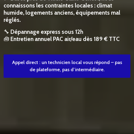
connaissons les contraintes locales : climat
humide, logements anciens, équipements mal
réglés.
🔧
Dépannage express sous 12h
🧰
Entretien annuel PAC air/eau dès 189 € TTC
Appel direct : un technicien local vous répond – pas
de plateforme, pas d’intermédiaire.