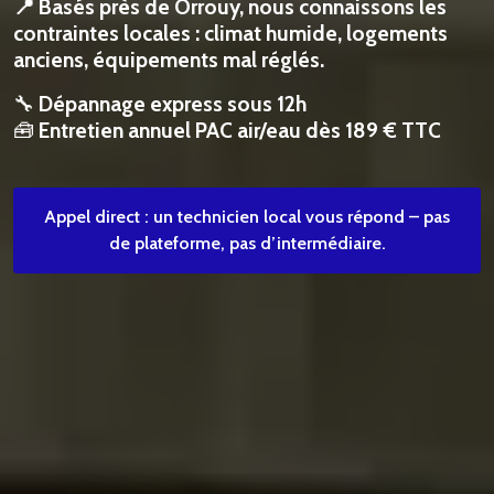
📍 Basés près de Orrouy, nous connaissons les
contraintes locales : climat humide, logements
anciens, équipements mal réglés.
🔧
Dépannage express sous 12h
🧰
Entretien annuel PAC air/eau dès 189 € TTC
Appel direct : un technicien local vous répond – pas
de plateforme, pas d’intermédiaire.