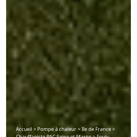
Accueil
>
Pompe à chaleur
>
Ile de France
>
Chauffagiste PAC Seine et Marne
>
Fouju