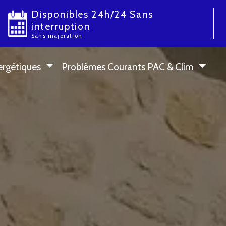
Disponibles 24h/24 Sans
interruption
Sans majoration
ergétiques
Problèmes Courants PAC & Clim