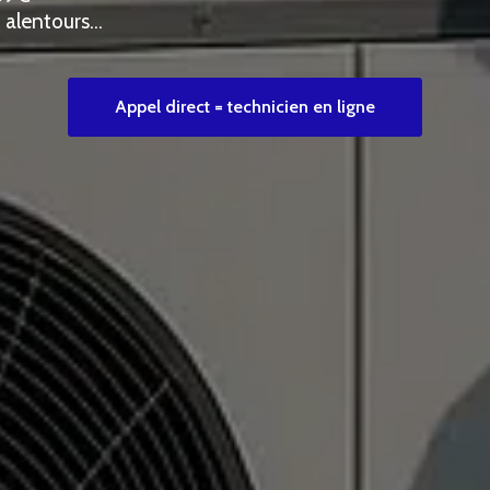
t alentours…
Appel direct = technicien en ligne