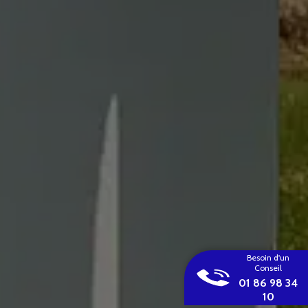
Besoin d'un
Conseil
01 86 98 34
10