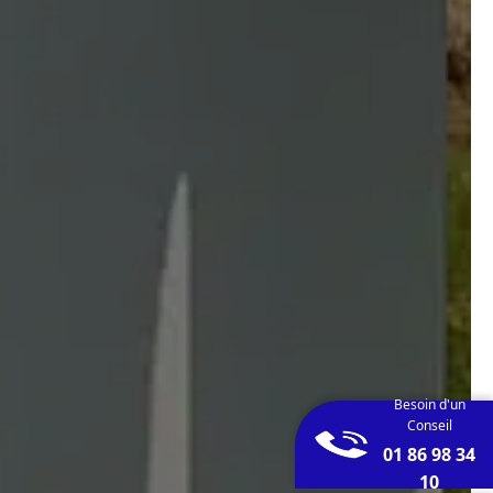
Besoin d'un
Conseil
01 86 98 34
10