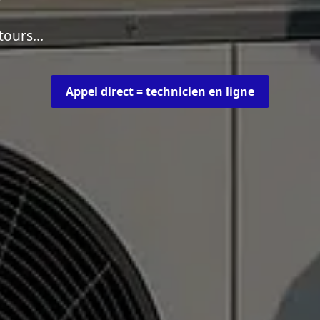
ntours…
Appel direct = technicien en ligne