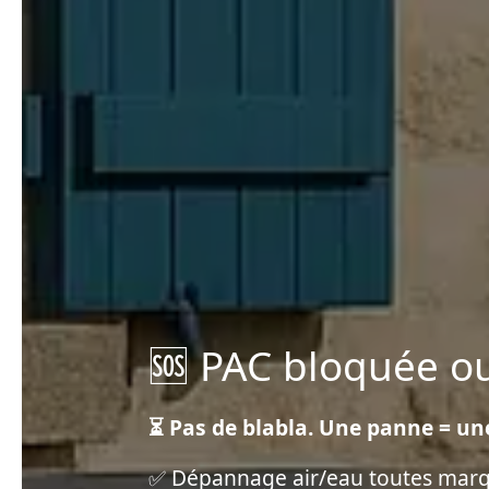
🆘 PAC bloquée ou 
⏳ Pas de blabla. Une panne = une
✅ Dépannage air/eau toutes mar