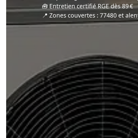
🧰 Entretien certifié RGE dès 89 €
📍 Zones couvertes : 77480 et ale